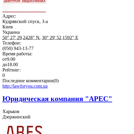
Адрес:
Кудрявский спуск, 3-а
Киев
Украина
50° 27' 29.2428" N
,
30° 29' 52.1592" E
Телефон:
(050) 943-13-77
Время работы:
от
9.00
до
18.00
Рейтинг:
0
Последние комментарии(0)
http://lawforyou.com.ua
Юридическая компания "АРЕС"
Харьков
Дзержинский