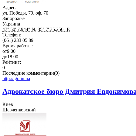
Адрес:
ул. Победы, 79, оф. 70
Запорожье
Украина
47° 50' 7.944" N
,
35° 7' 35.256" E
Телефон:
(061) 233 05 89
Время работы:
от
9.00
до
18.00
Рейтинг:
0
Последние комментарии(0)
http://lgp.in.ua
Адвокатское бюро Дмитрия Евдокимов
Киев
Шевченковский