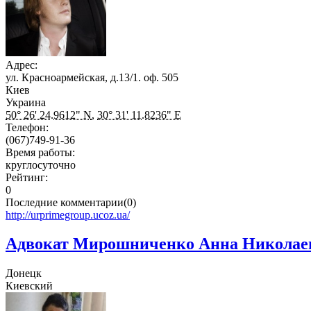
Адрес:
ул. Красноармейская, д.13/1. оф. 505
Киев
Украина
50° 26' 24.9612" N
,
30° 31' 11.8236" E
Телефон:
(067)749-91-36
Время работы:
круглосуточно
Рейтинг:
0
Последние комментарии(0)
http://urprimegroup.ucoz.ua/
Адвокат Мирошниченко Анна Николае
Донецк
Киевский