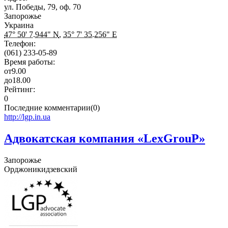
ул. Победы, 79, оф. 70
Запорожье
Украина
47° 50' 7.944" N
,
35° 7' 35.256" E
Телефон:
(061) 233-05-89
Время работы:
от
9.00
до
18.00
Рейтинг:
0
Последние комментарии(0)
http://lgp.in.ua
Адвокатская компания «LexGrouP»
Запорожье
Орджоникидзевский