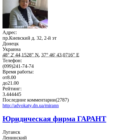
Адрес:
пр.Киевский д. 32, 2-й эт
Донецк
Украина
48° 2' 44.1528" N
,
37° 46' 43.0716" E
Телефон:
(099)241-74-74
Время работы:
от
8.00
до
21.00
Рейтинг:
3.444445
Последние комментарии(2787)
http://advokaty.dn.ua/mirann
Юридическая фирма ГАРАНТ
Луганск
Ленинский