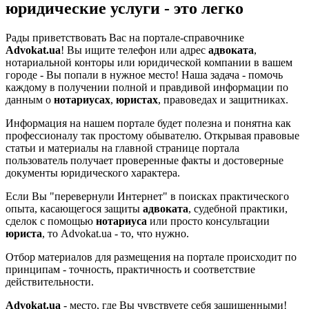
юридические услуги - это легко
Рады приветствовать Вас на портале-справочнике
Advokat.ua
! Вы ищите телефон или адрес
адвоката
,
нотариальной конторы или юридической компании в вашем
городе - Вы попали в нужное место! Наша задача - помочь
каждому в получении полной и правдивой информации по
данным о
нотариусах
,
юристах
, правоведах и защитниках.
Информация на нашем портале будет полезна и понятна как
профессионалу так простому обывателю. Открывая правовые
статьи и материалы на главной странице портала
пользователь получает проверенные факты и достоверные
документы юридического характера.
Если Вы "перевернули Интернет" в поисках практического
опыта, касающегося защиты
адвоката
, судебной практики,
сделок с помощью
нотариуса
или просто консультации
юриста
, то Advokat.ua - то, что нужно.
Отбор материалов для размещения на портале происходит по
принципам - точность, практичность и соответствие
действительности.
Advokat.ua
- место, где Вы чувствуете себя защищенными!