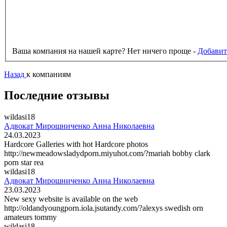
Ваша компания на нашей карте? Нет ничего проще -
Добавит
Назад
к компаниям
Последние отзывы
wildasi18
Адвокат Мирошниченко Анна Николаевна
24.03.2023
Hardcore Galleries with hot Hardcore photos
http://newmeadowsladydporn.miyuhot.com/?mariah bobby clark
porn star rea
wildasi18
Адвокат Мирошниченко Анна Николаевна
23.03.2023
New sexy website is available on the web
http://oldandyoungporn.iola.jsutandy.com/?alexys swedish orn
amateurs tommy
wildasi18