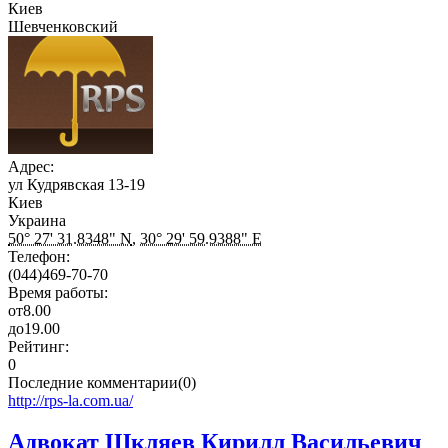
Киев
Шевченковский
Адрес:
ул Кудрявская 13-19
Киев
Украина
50° 27' 31.8348" N
,
30° 29' 59.9388" E
Телефон:
(044)469-70-70
Время работы:
от
8.00
до
19.00
Рейтинг:
0
Последние комментарии(0)
http://rps-la.com.ua/
Адвокат Шкляев Кирилл Васильевич