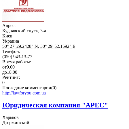
Адрес:
Кудрявский спуск, 3-а
Киев
Украина
50° 27' 29.2428" N
,
30° 29' 52.1592" E
Телефон:
(050) 943-13-77
Время работы:
от
9.00
до
18.00
Рейтинг:
0
Последние комментарии(0)
http://lawforyou.com.ua
Юридическая компания "АРЕС"
Харьков
Дзержинский