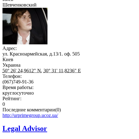
Шевченковский
Адрес:
ул. Красноармейская, д.13/1. оф. 505
Киев
Украина
50° 26' 24.9612" N
,
30° 31' 11.8236" E
Телефон:
(067)749-91-36
Время работы:
круглосуточно
Рейтинг:
0
Последние комментарии(0)
http://urprimegroup.ucoz.ua/
Legal Advisor