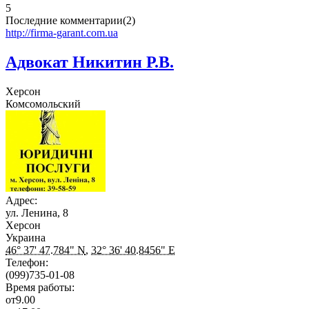
5
Последние комментарии(2)
http://firma-garant.com.ua
Адвокат Никитин Р.В.
Херсон
Комсомольский
Адрес:
ул. Ленина, 8
Херсон
Украина
46° 37' 47.784" N
,
32° 36' 40.8456" E
Телефон:
(099)735-01-08
Время работы:
от
9.00