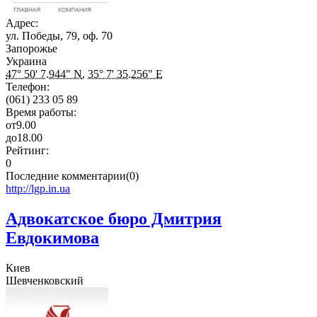
Адрес:
ул. Победы, 79, оф. 70
Запорожье
Украина
47° 50' 7.944" N
,
35° 7' 35.256" E
Телефон:
(061) 233 05 89
Время работы:
от
9.00
до
18.00
Рейтинг:
0
Последние комментарии(0)
http://lgp.in.ua
Адвокатское бюро Дмитрия
Евдокимова
Киев
Шевченковский