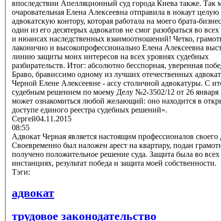
впоследствии Апелляционный суд города Киева также. Так 
очаровательная Елена Алексеевна отправила в нокаут целую
адвокатскую контору, которая работала на моего брата-бизне
один из его десятерых адвокатов не смог разобраться во всех
и нюансах наследственных взаимоотношений! Четко, грамот
лаконично и высокопрофессионально Елена Алексеевна выс
линию защиты моих интересов на всех уровнях судебных
разбирательств. Итог: абсолютно бесспорная, уверенная побе
Браво, брависсимо одному из лучших отечественных адвокатов,
Черной Елене Алексеевне - ассу столичной адвокатуры. С и
судебным решением по моему Делу №2-3502/12 от 26 января
может ознакомиться любой желающий: оно находится в отк
доступе единого реестра судебных решений».
Сергей
04.11.2015
08:55
Адвокат Черная является настоящим профессионалов своего 
Своевременно был наложен арест на квартиру, подан грамот
получено положительное решение суда. Защита была во всех
инстанциях, результат победа и защита моей собственности.
Тэги:
адвокат
трудовое законодательство