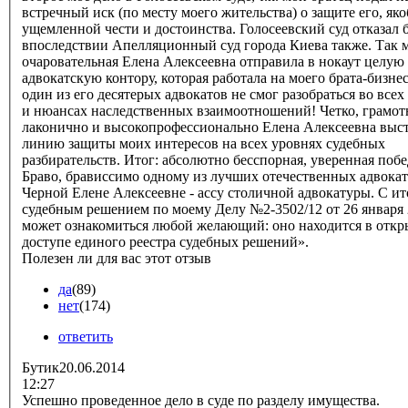
встречный иск (по месту моего жительства) о защите его, як
ущемленной чести и достоинства. Голосеевский суд отказал б
впоследствии Апелляционный суд города Киева также. Так 
очаровательная Елена Алексеевна отправила в нокаут целую
адвокатскую контору, которая работала на моего брата-бизне
один из его десятерых адвокатов не смог разобраться во всех
и нюансах наследственных взаимоотношений! Четко, грамот
лаконично и высокопрофессионально Елена Алексеевна выс
линию защиты моих интересов на всех уровнях судебных
разбирательств. Итог: абсолютно бесспорная, уверенная побе
Браво, брависсимо одному из лучших отечественных адвокатов,
Черной Елене Алексеевне - ассу столичной адвокатуры. С и
судебным решением по моему Делу №2-3502/12 от 26 января
может ознакомиться любой желающий: оно находится в отк
доступе единого реестра судебных решений».
Полезен ли для вас этот отзыв
да
(89)
нет
(174)
ответить
Бутик
20.06.2014
12:27
Успешно проведенное дело в суде по разделу имущества.