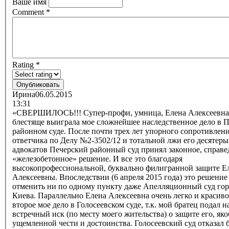
Ваше имя
Comment
*
Rating
*
Ирина
06.05.2015
13:31
«СВЕРШИЛОСЬ!!! Супер-профи, умница, Елена Алексеевна
блестяще выиграла мое сложнейшее наследственное дело в 
районном суде. После почти трех лет упорного сопротивлен
ответчика по Делу №2-3502/12 и тотальной лжи его десятеры
адвокатов Печерский районный суд принял законное, справе
«железобетонное» решение. И все это благодаря
высокопрофессиональной, буквально филигранной защите Е
Алексеевны. Впоследствии (6 апреля 2015 года) это решение
отменить ни по одному пункту даже Апелляционный суд гор
Киева. Параллельно Елена Алексеевна очень легко и красив
второе мое дело в Голосеевском суде, т.к. мой братец подал н
встречный иск (по месту моего жительства) о защите его, як
ущемленной чести и достоинства. Голосеевский суд отказал б