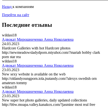
Назад
к компаниям
Перейти на сайт
Последние отзывы
wildasi18
Адвокат Мирошниченко Анна Николаевна
24.03.2023
Hardcore Galleries with hot Hardcore photos
http://newmeadowsladydporn.miyuhot.com/?mariah bobby clark
porn star rea
wildasi18
Адвокат Мирошниченко Анна Николаевна
23.03.2023
New sexy website is available on the web
http://oldandyoungporn.iola.jsutandy.com/?alexys swedish orn
amateurs tommy
wildasi18
Адвокат Мирошниченко Анна Николаевна
23.03.2023
New super hot photo galleries, daily updated collections
http://bbw.moapa.valley.kanakox.com/?jasmine most real free