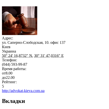
Адрес:
ул. Саперно-Слободская, 10. офис 137
Киев
Украина
50° 24' 16.8732" N
,
30° 31' 47.0316" E
Телефон:
(044) 593-99-87
Время работы:
от
8.00
до
22.00
Рейтинг:
5
http://advokat-kieva.com.ua
Вкладки