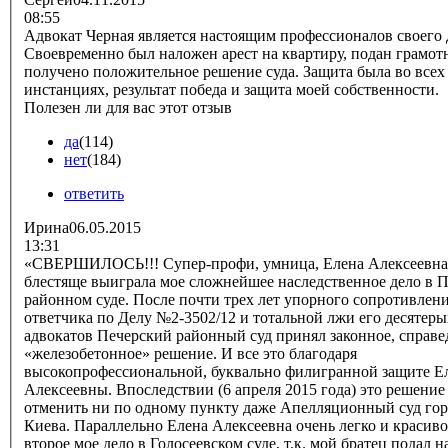
08:55
Адвокат Черная является настоящим профессионалов своего 
Своевременно был наложен арест на квартиру, подан грамот
получено положительное решение суда. Защита была во всех
инстанциях, результат победа и защита моей собственности.
Полезен ли для вас этот отзыв
да
(114)
нет
(184)
ответить
Ирина
06.05.2015
13:31
«СВЕРШИЛОСЬ!!! Супер-профи, умница, Елена Алексеевна
блестяще выиграла мое сложнейшее наследственное дело в 
районном суде. После почти трех лет упорного сопротивлен
ответчика по Делу №2-3502/12 и тотальной лжи его десятеры
адвокатов Печерский районный суд принял законное, справе
«железобетонное» решение. И все это благодаря
высокопрофессиональной, буквально филигранной защите Е
Алексеевны. Впоследствии (6 апреля 2015 года) это решение
отменить ни по одному пункту даже Апелляционный суд гор
Киева. Параллельно Елена Алексеевна очень легко и красив
второе мое дело в Голосеевском суде, т.к. мой братец подал н