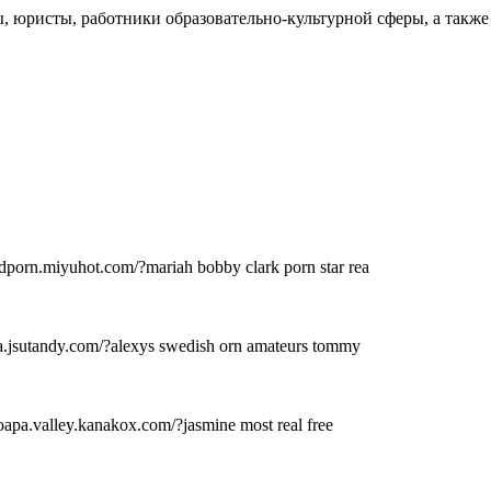
 юристы, работники образовательно-культурной сферы, а также
dporn.miyuhot.com/?mariah bobby clark porn star rea
la.jsutandy.com/?alexys swedish orn amateurs tommy
moapa.valley.kanakox.com/?jasmine most real free