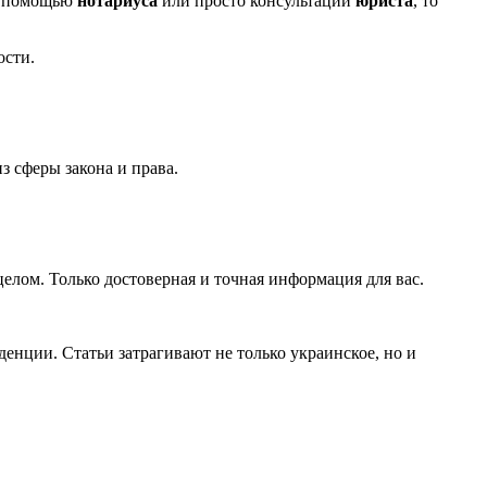
 с помощью
нотариуса
или просто консультации
юриста
, то
ости.
 сферы закона и права.
елом. Только достоверная и точная информация для вас.
денции. Статьи затрагивают не только украинское, но и