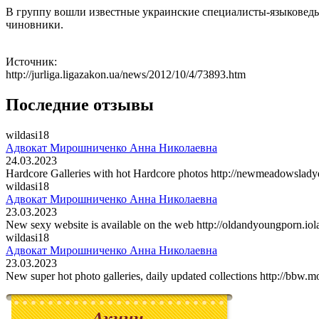
В группу вошли известные украинские специалисты-языковеды,
чиновники.
Источник:
http://jurliga.ligazakon.ua/news/2012/10/4/73893.htm
Последние отзывы
wildasi18
Адвокат Мирошниченко Анна Николаевна
24.03.2023
Hardcore Galleries with hot Hardcore photos http://newmeadowslady
wildasi18
Адвокат Мирошниченко Анна Николаевна
23.03.2023
New sexy website is available on the web http://oldandyoungporn.io
wildasi18
Адвокат Мирошниченко Анна Николаевна
23.03.2023
New super hot photo galleries, daily updated collections http://bbw.